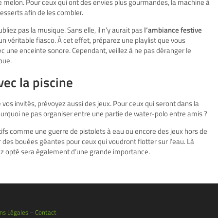
u le melon. Pour ceux qui ont des envies plus gourmandes, la machine à
esserts afin de les combler.
bliez pas la musique. Sans elle, il n’y aurait pas
l’ambiance festive
 véritable fiasco. À cet effet, préparez une playlist que vous
ec une enceinte sonore. Cependant, veillez à ne pas déranger le
pue.
vec la piscine
e vos invités, prévoyez aussi des jeux. Pour ceux qui seront dans la
ourquoi ne pas organiser entre une partie de water-polo entre amis ?
ctifs comme une guerre de pistolets à eau ou encore des jeux hors de
ler des bouées géantes pour ceux qui voudront flotter sur l’eau. Là
ez opté sera également d’une grande importance.
ns Légales
–
Contact