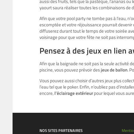
aussi des fruits, tels que la pastèque, l’ananas o
yaourt saura réaliser toutes les combinaisons de d
Afin que votre pool party ne tombe pas à l’eau, n’ou
escomptée et votre réjouissance pourrait devenir un
diffuserez durant tout le temps de votre soirée av
voisinage pour que votre fête ne soit pas interrom
Pensez à des jeux en lien a
Afin que la baignade ne soit pas la seule activité d
piscine, vous pouvez prévoir des
jeux de ballon
. P
Vous pouvez aussi choisir d’autres jeux plus colle
l’eau tel que le poker. Enfin, n’oubliez pas d’instal
encore,
l’éclairage extérieur
pour lequel vous aur
NOS SITES PARTENAIRES
Mentio