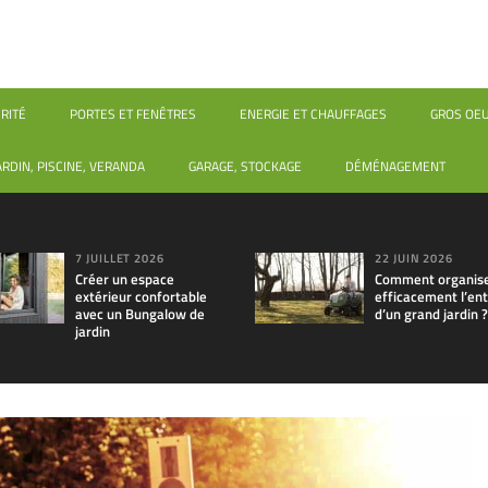
RITÉ
PORTES ET FENÊTRES
ENERGIE ET CHAUFFAGES
GROS OE
ARDIN, PISCINE, VERANDA
GARAGE, STOCKAGE
DÉMÉNAGEMENT
7 JUILLET 2026
22 JUIN 2026
Créer un espace
Comment organis
extérieur confortable
efficacement l’ent
avec un Bungalow de
d’un grand jardin ?
jardin