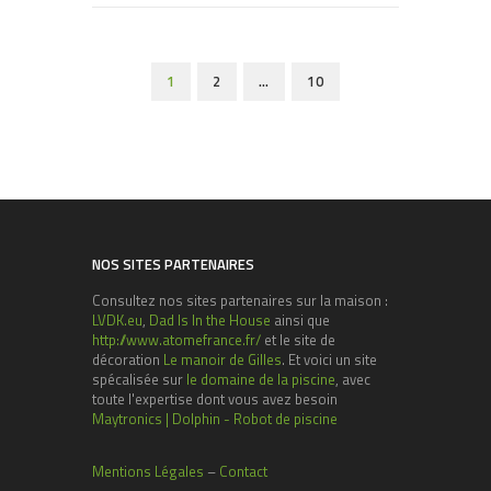
1
2
…
10
NOS SITES PARTENAIRES
Consultez nos sites partenaires sur la maison :
LVDK.eu
,
Dad Is In the House
ainsi que
http://www.atomefrance.fr/
et le site de
décoration
Le manoir de Gilles
. Et voici un site
spécalisée sur
le domaine de la piscine
, avec
toute l'expertise dont vous avez besoin
Maytronics | Dolphin - Robot de piscine
Mentions Légales
–
Contact