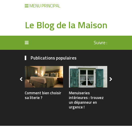
MENU PRINCIPAL
Le Blog de la Maison
Suivre :
Publications populaires
Comment bien choisir
Menuiseries
A quoi ser
sa literie ?
intérieures : trouvez
réellement
un dépanneur en
produits c
urgence !