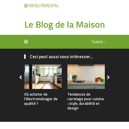
MENU PRINCIPAL
Le Blog de la Maison
Suivre :
Ceci peut aussi vous intéresser...
Où acheter de
Tendances de
Éclairage d
l’électroménager de
carrelage pour cuisine
les clés pou
qualité ?
: style, durabilité et
design et
design
fonctionna