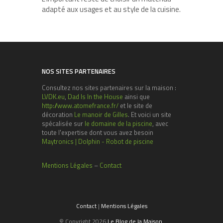
adapté aux usages et au style de la cuisine.
NOS SITES PARTENAIRES
Consultez nos sites partenaires sur la maison :
LVDK.eu
,
Dad Is In the House
ainsi que
http://www.atomefrance.fr/
et le site de
décoration
Le manoir de Gilles
. Et voici un site
spécalisée sur
le domaine de la piscine
, avec
toute l'expertise dont vous avez besoin
Maytronics | Dolphin - Robot de piscine
Mentions Légales
–
Contact
Contact
|
Mentions Légales
© Copyright 2026
Le Blog de la Maison
.