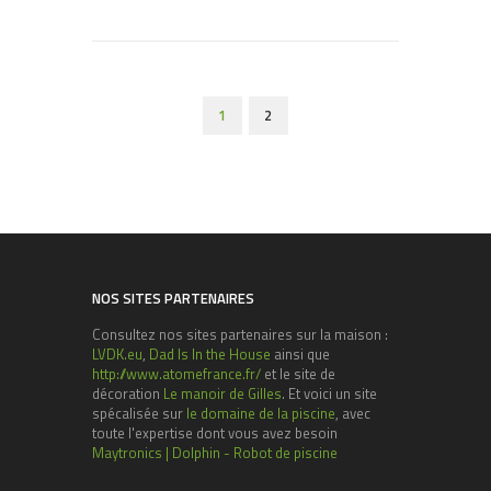
1
2
NOS SITES PARTENAIRES
Consultez nos sites partenaires sur la maison :
LVDK.eu
,
Dad Is In the House
ainsi que
http://www.atomefrance.fr/
et le site de
décoration
Le manoir de Gilles
. Et voici un site
spécalisée sur
le domaine de la piscine
, avec
toute l'expertise dont vous avez besoin
Maytronics | Dolphin - Robot de piscine