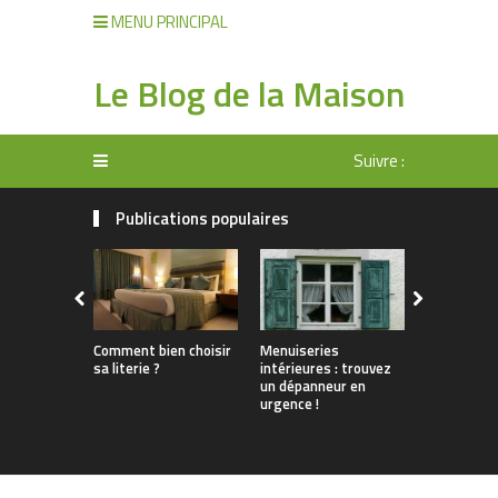
MENU PRINCIPAL
Le Blog de la Maison
Suivre :
Publications populaires
Comment bien choisir
Menuiseries
A quoi ser
sa literie ?
intérieures : trouvez
réellement
un dépanneur en
produits c
urgence !