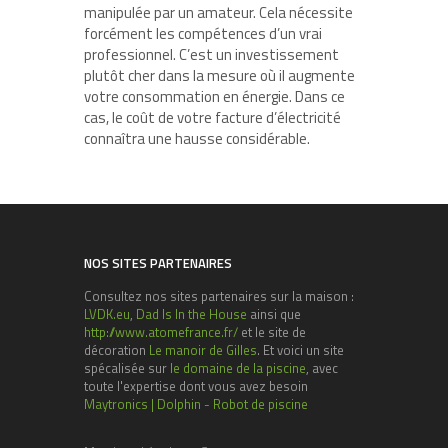
manipulée par un amateur. Cela nécessite
forcément les compétences d’un vrai
professionnel. C’est un investissement
plutôt cher dans la mesure où il augmente
votre consommation en énergie. Dans ce
cas, le coût de votre facture d’électricité
connaîtra une hausse considérable.
NOS SITES PARTENAIRES
Consultez nos sites partenaires sur la maison :
LVDK.eu
,
Dad Is In the House
ainsi que
http://www.atomefrance.fr/
et le site de
décoration
Le manoir de Gilles
. Et voici un site
spécalisée sur
le domaine de la piscine
, avec
toute l'expertise dont vous avez besoin
Maytronics | Dolphin - Robot de piscine