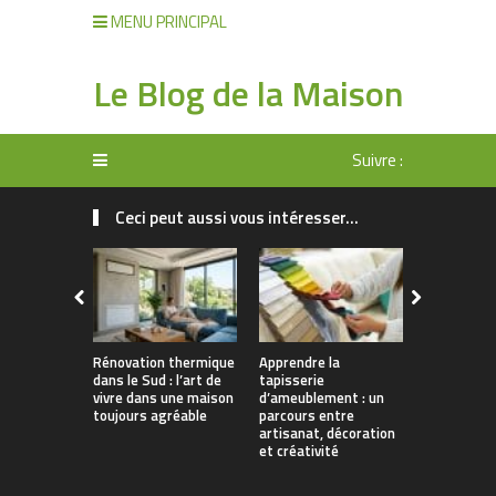
MENU PRINCIPAL
Le Blog de la Maison
Suivre :
Ceci peut aussi vous intéresser...
Rénovation thermique
Apprendre la
Obtenir de 
dans le Sud : l’art de
tapisserie
bien entre
vivre dans une maison
d’ameublement : un
jardin : nos
toujours agréable
parcours entre
artisanat, décoration
et créativité