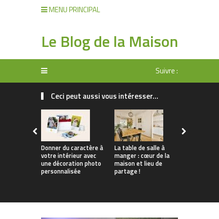
MENU PRINCIPAL
Le Blog de la Maison
Suivre :
Ceci peut aussi vous intéresser...
Donner du caractère à
La table de salle à
Tendances 
votre intérieur avec
manger : cœur de la
Comment
une décoration photo
maison et lieu de
personnali
personnalisée
partage !
apparteme
location s