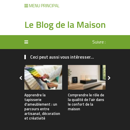
MENU PRINCIPAL
Le Blog de la Maison
Suivre :
Ceci peut aussi vous intéresser...
Apprendre la
Comprendre le rôle de
Rangement 
tapisserie
la qualité de l’air dans
manger : 
d’ameublement : un
le confort de la
allier prati
parcours entre
maison
décoration
artisanat, décoration
et créativité