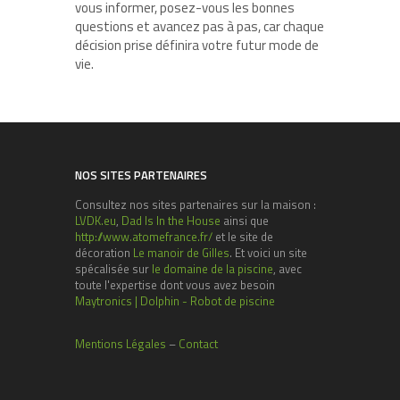
vous informer, posez-vous les bonnes
questions et avancez pas à pas, car chaque
décision prise définira votre futur mode de
vie.
NOS SITES PARTENAIRES
Consultez nos sites partenaires sur la maison :
LVDK.eu
,
Dad Is In the House
ainsi que
http://www.atomefrance.fr/
et le site de
décoration
Le manoir de Gilles
. Et voici un site
spécalisée sur
le domaine de la piscine
, avec
toute l'expertise dont vous avez besoin
Maytronics | Dolphin - Robot de piscine
Mentions Légales
–
Contact