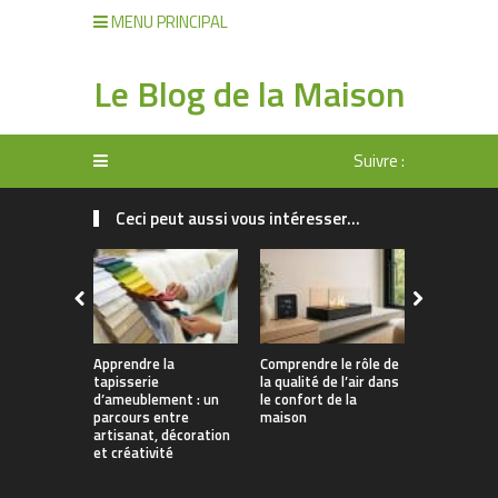
MENU PRINCIPAL
Le Blog de la Maison
Suivre :
Ceci peut aussi vous intéresser...
Apprendre la
Comprendre le rôle de
Rangement 
tapisserie
la qualité de l’air dans
manger : 
d’ameublement : un
le confort de la
allier prati
parcours entre
maison
décoration
artisanat, décoration
et créativité