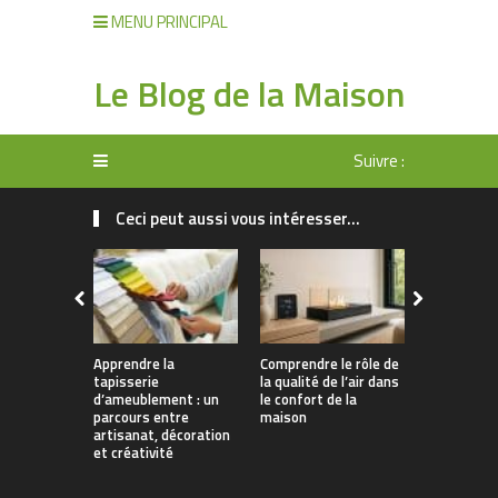
MENU PRINCIPAL
Le Blog de la Maison
Suivre :
Ceci peut aussi vous intéresser...
Apprendre la
Comprendre le rôle de
Rangement 
tapisserie
la qualité de l’air dans
manger : 
d’ameublement : un
le confort de la
allier prati
parcours entre
maison
décoration
artisanat, décoration
et créativité