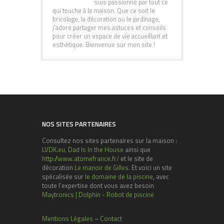
suis passionné par tout ce
qui touche à la maison. Que ce soit le
bricolage, la décoration ou le jardinage,
j'adore partager mes astuces et conseils
pour créer un espace de vie accueillant et
esthétique. Bienvenue sur mon site !
NOS SITES PARTENAIRES
Consultez nos sites partenaires sur la maison :
LVDK.eu
,
Dad Is In the House
ainsi que
http://www.atomefrance.fr/
et le site de
décoration
Le manoir de Gilles
. Et voici un site
spécalisée sur
le domaine de la piscine
, avec
toute l'expertise dont vous avez besoin
Maytronics | Dolphin - Robot de piscine
Mentions Légales
–
Contact