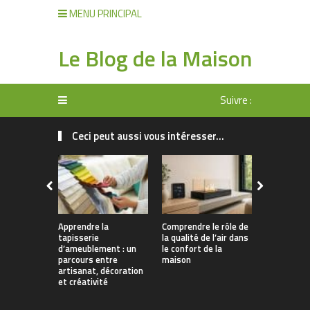
MENU PRINCIPAL
Le Blog de la Maison
Suivre :
Ceci peut aussi vous intéresser...
Apprendre la
Comprendre le rôle de
Rangement 
tapisserie
la qualité de l’air dans
manger : 
d’ameublement : un
le confort de la
allier prati
parcours entre
maison
décoration
artisanat, décoration
et créativité