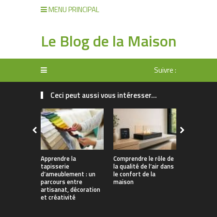
MENU PRINCIPAL
Le Blog de la Maison
Suivre :
Ceci peut aussi vous intéresser...
Apprendre la
Comprendre le rôle de
Rangement 
tapisserie
la qualité de l’air dans
manger : 
d’ameublement : un
le confort de la
allier prati
parcours entre
maison
décoration
artisanat, décoration
et créativité