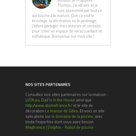
Bonjour, je m'appelle
Thomas, j'ai 48 ans et je
suis passionné par tout ce
qui touche à la maison. Que ce soit le
bricolage, la décoration ou le jardinage,
j'adore partager mes astuces et conseils
pour créer un espace de vie accueillant et
esthétique. Bienvenue sur mon site !
NOS SITES PARTENAIRES
Consultez nos sites partenaires sur la maison :
LVDK.eu
,
Dad Is In the House
ainsi que
http://www.atomefrance.fr/
et le site de
décoration
Le manoir de Gilles
. Et voici un site
spécalisée sur
le domaine de la piscine
, avec
toute l'expertise dont vous avez besoin
Maytronics | Dolphin - Robot de piscine