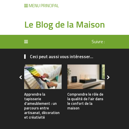
MENU PRINCIPAL
Le Blog de la Maison
Suivre :
Ceci peut aussi vous intéresser...
Apprendre la
Comprendre le rôle de
Rangement 
tapisserie
la qualité de l’air dans
manger : 
d’ameublement : un
le confort de la
allier prati
parcours entre
maison
décoration
artisanat, décoration
et créativité