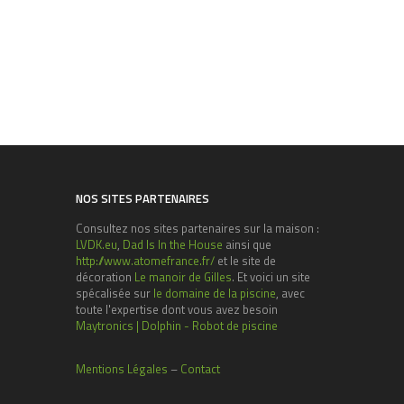
NOS SITES PARTENAIRES
Consultez nos sites partenaires sur la maison :
LVDK.eu
,
Dad Is In the House
ainsi que
http://www.atomefrance.fr/
et le site de
décoration
Le manoir de Gilles
. Et voici un site
spécalisée sur
le domaine de la piscine
, avec
toute l'expertise dont vous avez besoin
Maytronics | Dolphin - Robot de piscine
Mentions Légales
–
Contact