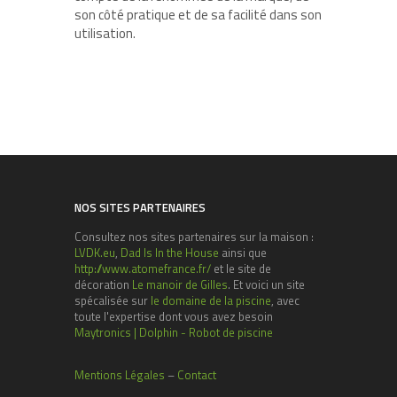
son côté pratique et de sa facilité dans son
utilisation.
NOS SITES PARTENAIRES
Consultez nos sites partenaires sur la maison :
LVDK.eu
,
Dad Is In the House
ainsi que
http://www.atomefrance.fr/
et le site de
décoration
Le manoir de Gilles
. Et voici un site
spécalisée sur
le domaine de la piscine
, avec
toute l'expertise dont vous avez besoin
Maytronics | Dolphin - Robot de piscine
Mentions Légales
–
Contact