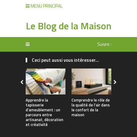
MENU PRINCIPAL
Le Blog de la Maison
Suivre :
Ceci peut aussi vous intéresser...
Apprendre la
Comprendre le rôle de
Rangement 
tapisserie
la qualité de l’air dans
manger : 
d’ameublement : un
le confort de la
allier prati
parcours entre
maison
décoration
artisanat, décoration
et créativité