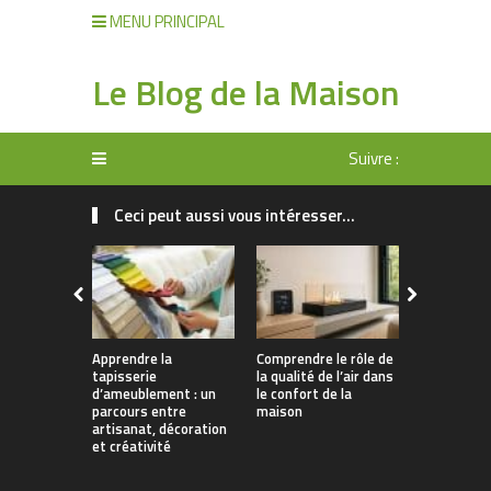
MENU PRINCIPAL
Le Blog de la Maison
Suivre :
Ceci peut aussi vous intéresser...
Apprendre la
Comprendre le rôle de
Rangement 
tapisserie
la qualité de l’air dans
manger : 
d’ameublement : un
le confort de la
allier prati
parcours entre
maison
décoration
artisanat, décoration
et créativité