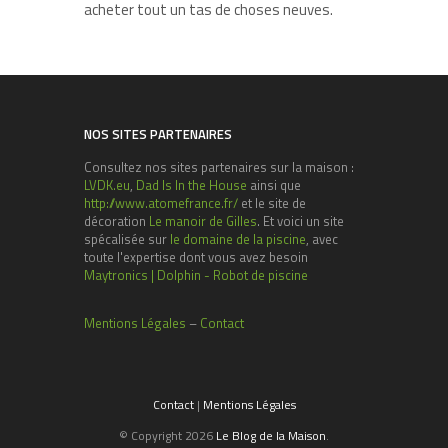
acheter tout un tas de choses neuves.
NOS SITES PARTENAIRES
Consultez nos sites partenaires sur la maison :
LVDK.eu
,
Dad Is In the House
ainsi que
http://www.atomefrance.fr/
et le site de
décoration
Le manoir de Gilles
. Et voici un site
spécalisée sur
le domaine de la piscine
, avec
toute l'expertise dont vous avez besoin
Maytronics | Dolphin - Robot de piscine
Mentions Légales
–
Contact
Contact
|
Mentions Légales
© Copyright 2026
Le Blog de la Maison
.