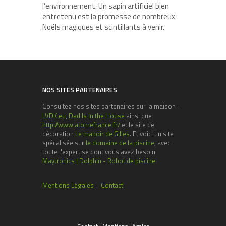
l’environnement. Un sapin artificiel bien
entretenu est la promesse de nombreux
Noëls magiques et scintillants à venir.
NOS SITES PARTENAIRES
Consultez nos sites partenaires sur la maison :
LVDK.eu
,
Dad Is In the House
ainsi que
http://www.atomefrance.fr/
et le site de
décoration
Le manoir de Gilles
. Et voici un site
spécalisée sur
le domaine de la piscine
, avec
toute l'expertise dont vous avez besoin
Maytronics | Dolphin - Robot de piscine
Mentions Légales
–
Contact