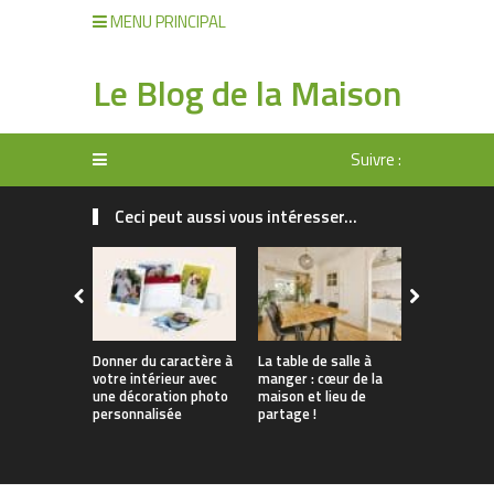
MENU PRINCIPAL
Le Blog de la Maison
Suivre :
Ceci peut aussi vous intéresser...
Donner du caractère à
La table de salle à
Tendances 
votre intérieur avec
manger : cœur de la
Comment
une décoration photo
maison et lieu de
personnali
personnalisée
partage !
apparteme
location s