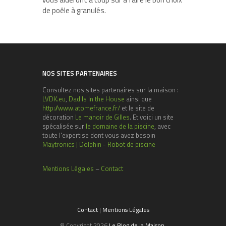
de poêle à granulés.
NOS SITES PARTENAIRES
Consultez nos sites partenaires sur la maison :
LVDK.eu
,
Dad Is In the House
ainsi que
http://www.atomefrance.fr/
et le site de
décoration
Le manoir de Gilles
. Et voici un site
spécalisée sur
le domaine de la piscine
, avec
toute l'expertise dont vous avez besoin
Maytronics | Dolphin - Robot de piscine
Mentions Légales
–
Contact
Contact
|
Mentions Légales
© Copyright 2026
Le Blog de la Maison
.