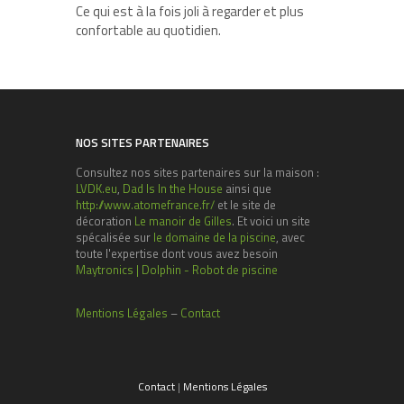
Ce qui est à la fois joli à regarder et plus
confortable au quotidien.
NOS SITES PARTENAIRES
Consultez nos sites partenaires sur la maison :
LVDK.eu
,
Dad Is In the House
ainsi que
http://www.atomefrance.fr/
et le site de
décoration
Le manoir de Gilles
. Et voici un site
spécalisée sur
le domaine de la piscine
, avec
toute l'expertise dont vous avez besoin
Maytronics | Dolphin - Robot de piscine
Mentions Légales
–
Contact
Contact
|
Mentions Légales