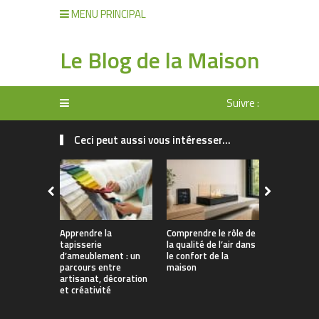
MENU PRINCIPAL
Le Blog de la Maison
Suivre :
Ceci peut aussi vous intéresser...
Apprendre la
Comprendre le rôle de
Rangement 
tapisserie
la qualité de l’air dans
manger : 
d’ameublement : un
le confort de la
allier prati
parcours entre
maison
décoration
artisanat, décoration
et créativité