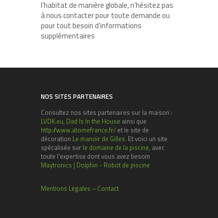
l’habitat de manière globale, n’hésitez pas
à nous contacter pour toute demande ou
pour tout besoin d’informations
supplémentaires
NOS SITES PARTENAIRES
Consultez nos sites partenaires sur la maison :
LVDK.eu
,
Dad Is In the House
ainsi que
http://www.atomefrance.fr/
et le site de
décoration
Le manoir de Gilles
. Et voici un site
spécalisée sur
le domaine de la piscine
, avec
toute l'expertise dont vous avez besoin
Maytronics | Dolphin - Robot de piscine
Mentions Légales
–
Contact