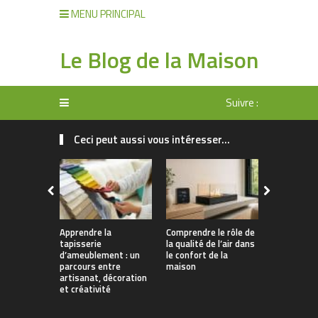
MENU PRINCIPAL
Le Blog de la Maison
Suivre :
Ceci peut aussi vous intéresser...
Apprendre la
Comprendre le rôle de
Rangement 
tapisserie
la qualité de l’air dans
manger : 
d’ameublement : un
le confort de la
allier prati
parcours entre
maison
décoration
artisanat, décoration
et créativité