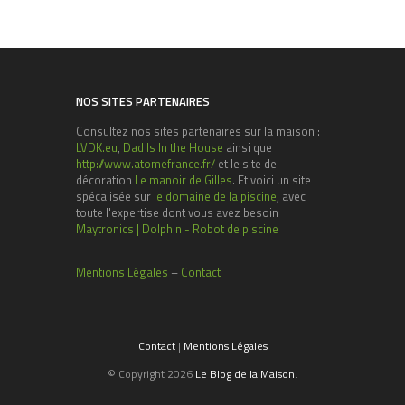
NOS SITES PARTENAIRES
Consultez nos sites partenaires sur la maison :
LVDK.eu
,
Dad Is In the House
ainsi que
http://www.atomefrance.fr/
et le site de
décoration
Le manoir de Gilles
. Et voici un site
spécalisée sur
le domaine de la piscine
, avec
toute l'expertise dont vous avez besoin
Maytronics | Dolphin - Robot de piscine
Mentions Légales
–
Contact
Contact
|
Mentions Légales
© Copyright 2026
Le Blog de la Maison
.