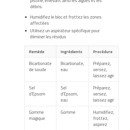
piscine, enlevant ainsi les algues et les
débris.
Humidifiez le bloc et frottez les zones
affectées
Utilisez un aspirateur spécifique pour
éliminer les résidus
Remède
Ingrédients
Procédure
Bicarbonate
Bicarbonate,
Préparez,
de soude
eau
versez,
laissez agir
Sel
Sel
Préparez,
d’Epsom
d’Epsom,
versez,
eau
laissez agir
Gomme
Gomme
Humidifiez,
magique
frottez,
aspirez