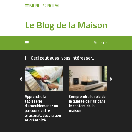
MENU PRINCIPAL
Le Blog de la Maison
Suivre :
Ceci peut aussi vous intéresser...
Apprendre la
Comprendre le rôle de
Rangement 
tapisserie
la qualité de l’air dans
manger : 
d’ameublement : un
le confort de la
allier prati
parcours entre
maison
décoration
artisanat, décoration
et créativité