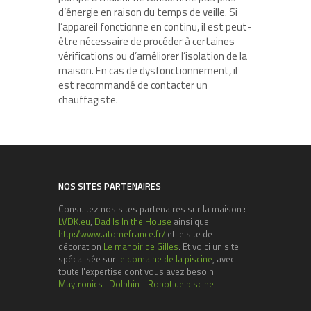
d’énergie en raison du temps de veille. Si
l’appareil fonctionne en continu, il est peut-
être nécessaire de procéder à certaines
vérifications ou d’améliorer l’isolation de la
maison. En cas de dysfonctionnement, il
est recommandé de contacter un
chauffagiste.
NOS SITES PARTENAIRES
Consultez nos sites partenaires sur la maison :
LVDK.eu
,
Dad Is In the House
ainsi que
http://www.atomefrance.fr/
et le site de
décoration
Le manoir de Gilles
. Et voici un site
spécalisée sur
le domaine de la piscine
, avec
toute l'expertise dont vous avez besoin
Maytronics | Dolphin - Robot de piscine