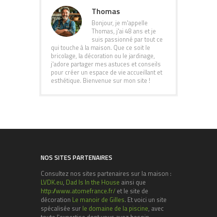
Thomas
Bonjour, je m'appelle
Thomas, j'ai 48 ans et je
suis passionné par tout ce
qui touche à la maison. Que ce soit le
bricolage, la décoration ou le jardinage,
j'adore partager mes astuces et conseils
pour créer un espace de vie accueillant et
esthétique. Bienvenue sur mon site !
NOS SITES PARTENAIRES
Consultez nos sites partenaires sur la maison :
LVDK.eu
,
Dad Is In the House
ainsi que
http://www.atomefrance.fr/
et le site de
décoration
Le manoir de Gilles
. Et voici un site
spécalisée sur
le domaine de la piscine
, avec