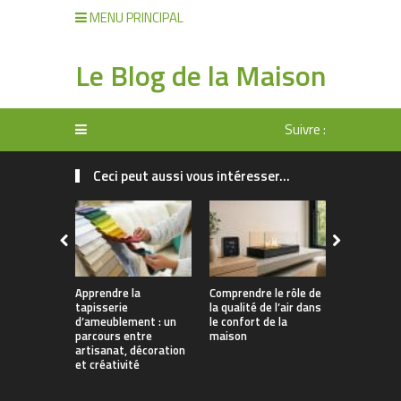
MENU PRINCIPAL
Le Blog de la Maison
Suivre :
Ceci peut aussi vous intéresser...
Apprendre la
Comprendre le rôle de
Rangement 
tapisserie
la qualité de l’air dans
manger : 
d’ameublement : un
le confort de la
allier prati
parcours entre
maison
décoration
artisanat, décoration
et créativité