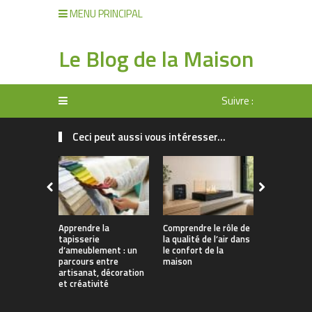
MENU PRINCIPAL
Le Blog de la Maison
Suivre :
Ceci peut aussi vous intéresser...
Apprendre la
Comprendre le rôle de
Rangement 
tapisserie
la qualité de l’air dans
manger : 
d’ameublement : un
le confort de la
allier prati
parcours entre
maison
décoration
artisanat, décoration
et créativité