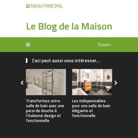
MENU PRINCIPAL
Le Blog de la Maison
Suivre :
Ceci peut aussi vous intéresser...
Transformez votre
Les indispensables
L’aménage
salle de bain avec une
pour une salle de bain
douche sén
paroi de douche à
élégante et
sécurisée
l’italienne design et
fonctionnelle
étape clé 
fonctionnelle
l’adaptatio
logement