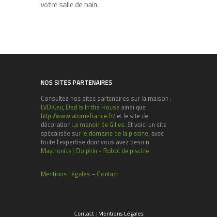
votre salle de bain.
NOS SITES PARTENAIRES
Consultez nos sites partenaires sur la maison :
LVDK.eu
,
Dad Is In the House
ainsi que
http://www.atomefrance.fr/
et le site de
décoration
Le manoir de Gilles
. Et voici un site
spécalisée sur
le domaine de la piscine
, avec
toute l'expertise dont vous avez besoin
Maytronics | Dolphin - Robot de piscine
Mentions Légales
–
Contact
Contact
|
Mentions Légales