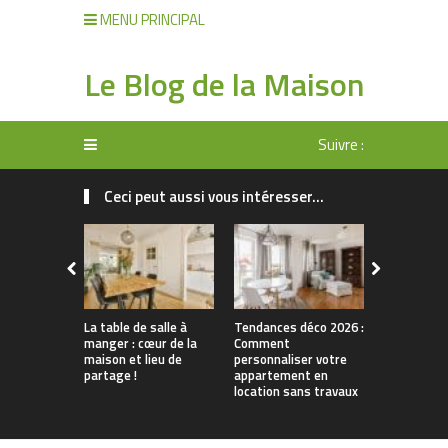
MENU PRINCIPAL
Le Blog de la Maison
Suivre :
Ceci peut aussi vous intéresser...
La table de salle à
Tendances déco 2026 :
Comment
manger : cœur de la
Comment
sélectionn
maison et lieu de
personnaliser votre
de Noël art
partage !
appartement en
un effet tr
location sans travaux
?