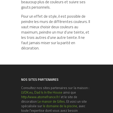
beaucoup plus de couleurs et suivre ses
gouts personnels.
Pour un effet de style, il est possible de
peindre les murs de différentes couleurs. Il
vaut mieux choisir deux couleurs au
maximum, peindre un mur d’une teinte, et
les trois autres d’une autre teinte. Il ne
faut jamais miser sur la parité en
décoration.
NOS SITES PARTENAIRES
Consultez nos sites partenaires sur la maison :
LVDK.eu
,
Dad Is In the House
ainsi que
http://www.atomefrance.fr/
et le site de
décoration
Le manoir de Gilles
. Et voici un site
spécalisée sur
le domaine de la piscine
, avec
toute l'expertise dont vous avez besoin