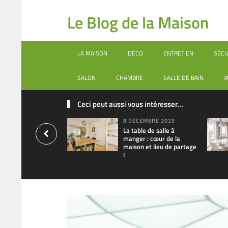
Le Blog de la Maison
LA MAISON
DÉCO
ENTRETIEN
SÉCU
SALON
CHAMBRE
SALLE DE BAIN
J
Ceci peut aussi vous intéresser...
8 DÉCEMBRE 2025
La table de salle à
manger : cœur de la
maison et lieu de partage
!