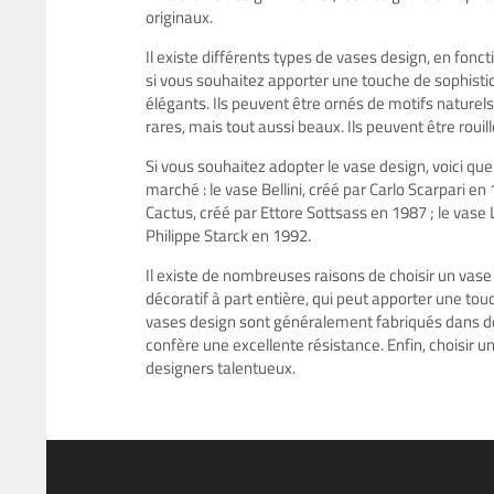
originaux.
Il existe différents types de vases design, en fonc
si vous souhaitez apporter une touche de sophistic
élégants. Ils peuvent être ornés de motifs naturels
rares, mais tout aussi beaux. Ils peuvent être rouil
Si vous souhaitez adopter le vase design, voici qu
marché : le vase Bellini, créé par Carlo Scarpari en 
Cactus, créé par Ettore Sottsass en 1987 ; le vase
Philippe Starck en 1992.
Il existe de nombreuses raisons de choisir un vase d
décoratif à part entière, qui peut apporter une touch
vases design sont généralement fabriqués dans des
confère une excellente résistance. Enfin, choisir un
designers talentueux.