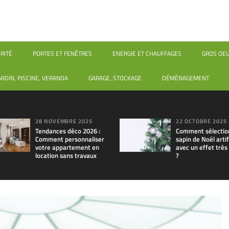
RITÉ
PORTES ET FENÊTRES
ENERGIE ET CHAUFFAGES
GROS OE
ARDIN, PISCINE, VERANDA
GARAGE, STOCKAGE
DÉMÉNAGEMENT
28 NOVEMBRE 2025
22 OCTOBRE 2025
Tendances déco 2026 :
Comment sélectio
Comment personnaliser
sapin de Noël artif
votre appartement en
avec un effet très
location sans travaux
?