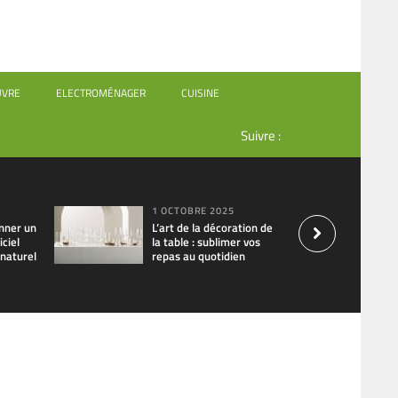
UVRE
ELECTROMÉNAGER
CUISINE
Suivre :
1 OCTOBRE 2025
nner un
L’art de la décoration de
iciel
la table : sublimer vos
 naturel
repas au quotidien