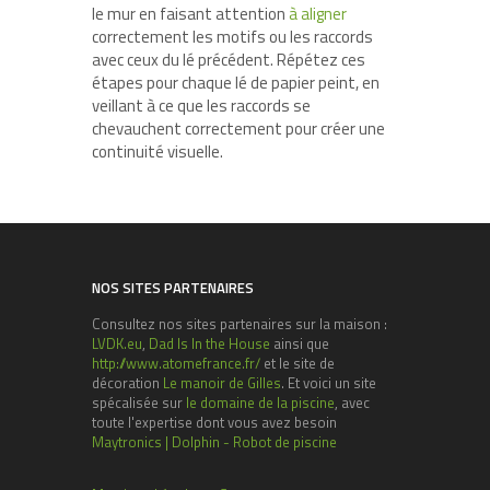
le mur en faisant attention
à aligner
correctement les motifs ou les raccords
avec ceux du lé précédent. Répétez ces
étapes pour chaque lé de papier peint, en
veillant à ce que les raccords se
chevauchent correctement pour créer une
continuité visuelle.
NOS SITES PARTENAIRES
Consultez nos sites partenaires sur la maison :
LVDK.eu
,
Dad Is In the House
ainsi que
http://www.atomefrance.fr/
et le site de
décoration
Le manoir de Gilles
. Et voici un site
spécalisée sur
le domaine de la piscine
, avec
toute l'expertise dont vous avez besoin
Maytronics | Dolphin - Robot de piscine