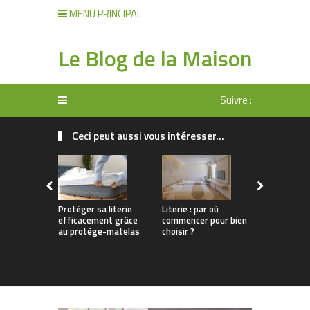
MENU PRINCIPAL
Le Blog de la Maison
Suivre :
Ceci peut aussi vous intéresser...
Protéger sa literie
Literie : par où
Confort mo
efficacement grâce
commencer pour bien
style avec 
au protège-matelas
choisir ?
à bascule b