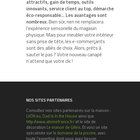
attractifs, gain de temps, outils
innovants, service client au top, démarche
éco-responsable… Les avantages sont
nombreux.
Bien sûr, rien ne remplacera
l’expérience sensorielle du magasin
physique. Mais pour meubler votre intérieur
sans prise de tête, les e-commerçants
sont des alliés de choix. Alors, prêts à
sauter le pas ? Votre nouveau canapé
n’attend que votre clic !
NOS SITES PARTENAIRES
Consultez nos sites partenaires sur la maison :
LVDK.eu
,
Dad Is In the House
ainsi que
http://www.atomefrance.fr/
et le site de
décoration
Le manoir de Gilles
. Et voici un site
spécalisée sur
le domaine de la piscine
, avec
toute l'expertise dont vous avez besoin