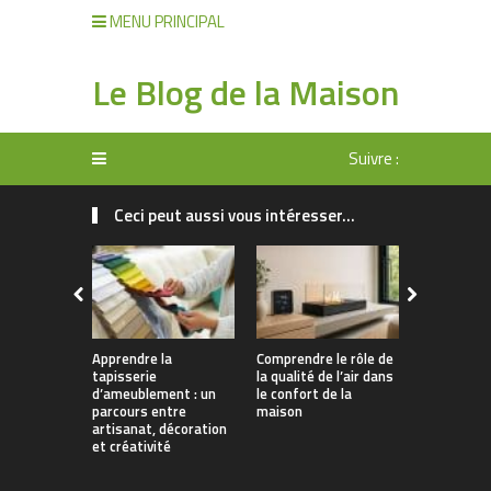
MENU PRINCIPAL
Le Blog de la Maison
Suivre :
Ceci peut aussi vous intéresser...
Apprendre la
Comprendre le rôle de
Rangement 
tapisserie
la qualité de l’air dans
manger : 
d’ameublement : un
le confort de la
allier prati
parcours entre
maison
décoration
artisanat, décoration
et créativité