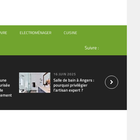
UVRE
ELECTROMÉNAGER
CUISINE
Suivre :
16 JUIN 2025
’une
Salle de bain à Angers :
urisée
pourquoi privilégier
de
l’artisan expert ?
ogement