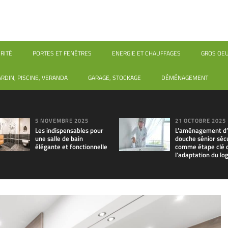
RITÉ
PORTES ET FENÊTRES
ENERGIE ET CHAUFFAGES
GROS OE
ARDIN, PISCINE, VERANDA
GARAGE, STOCKAGE
DÉMÉNAGEMENT
5 NOVEMBRE 2025
21 OCTOBRE 2025
Les indispensables pour
L’aménagement d
une salle de bain
douche sénior séc
élégante et fonctionnelle
comme étape clé 
l’adaptation du l