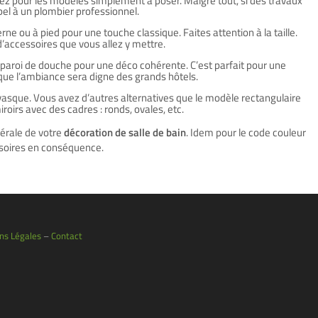
tez pour les modèles simplement à poser. Malgré tout, si des travaux
pel à un plombier professionnel.
rne ou à pied pour une touche classique. Faites attention à la taille.
’accessoires que vous allez y mettre.
a paroi de douche pour une déco cohérente. C’est parfait pour une
que l’ambiance sera digne des grands hôtels.
 vasque. Vous avez d’autres alternatives que le modèle rectangulaire
oirs avec des cadres : ronds, ovales, etc.
nérale de votre
décoration de salle de bain
. Idem pour le code couleur
essoires en conséquence.
ns Légales
–
Contact