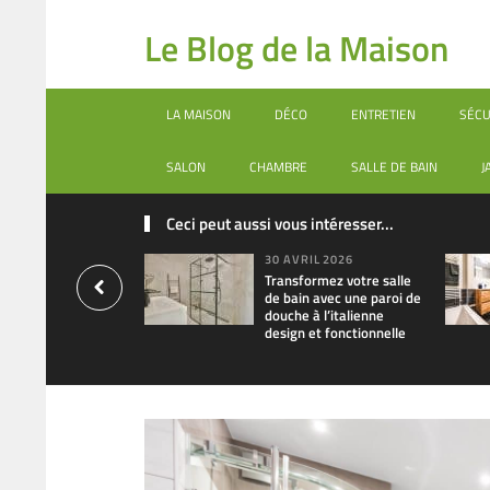
Le Blog de la Maison
LA MAISON
DÉCO
ENTRETIEN
SÉCU
SALON
CHAMBRE
SALLE DE BAIN
J
Ceci peut aussi vous intéresser...
30 AVRIL 2026
Transformez votre salle
de bain avec une paroi de
douche à l’italienne
design et fonctionnelle