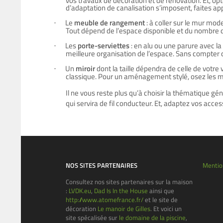
vos travaux de décoration et de rénovation. Et, op
d’adaptation de canalisation s’imposent, faites ap
Le
meuble de rangement
: à coller sur le mur mode
·
Tout dépend de l’espace disponible et du nombre d
Les
porte-serviettes
: en alu ou une parure avec l
·
meilleure organisation de l’espace. Sans compter 
Un
miroir
dont la taille dépendra de celle de votre
·
classique. Pour un aménagement stylé, osez les mir
Il ne vous reste plus qu’à choisir la thématique gé
qui servira de fil conducteur. Et, adaptez vos acc
NOS SITES PARTENAIRES
Mentio
Consultez nos sites partenaires sur la maison
:
LVDK.eu
,
Dad Is In the House
ainsi que
http://www.atomefrance.fr/
et le site de
décoration
Le manoir de Gilles
. Et voici un
site spécalisée sur
le domaine de la piscine
,