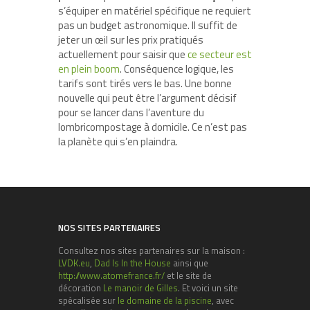
s’équiper en matériel spécifique ne requiert
pas un budget astronomique. Il suffit de
jeter un œil sur les prix pratiqués
actuellement pour saisir que
ce secteur est
en plein boom
. Conséquence logique, les
tarifs sont tirés vers le bas. Une bonne
nouvelle qui peut être l’argument décisif
pour se lancer dans l’aventure du
lombricompostage à domicile. Ce n’est pas
la planète qui s’en plaindra.
NOS SITES PARTENAIRES
Consultez nos sites partenaires sur la maison :
LVDK.eu
,
Dad Is In the House
ainsi que
http://www.atomefrance.fr/
et le site de
décoration
Le manoir de Gilles
. Et voici un site
spécalisée sur
le domaine de la piscine
, avec