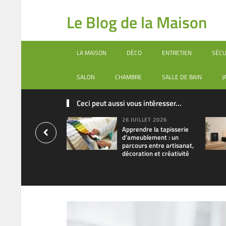
Le Blog de la Maison
LA MAISON
DÉCO
ENTRETIEN
SÉCU
SALON
CHAMBRE
SALLE DE BAIN
J
Ceci peut aussi vous intéresser...
26 JUILLET 2026
Apprendre la tapisserie
d’ameublement : un
parcours entre artisanat,
décoration et créativité