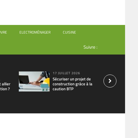
UVRE
ELECTROMÉNAGER
CUISINE
Suivre :
17 JUILLET 2026
à
Sécuriser un projet de
allier
construction grâce à la
tion ?
caution BTP