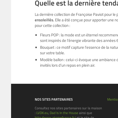
Quelle est la dernière tend
La dernière collection de Françoise Paviot pour le 
ensoleillés.
Elle a été conçue pour apporter une no
pour cette collection :
Fleurs POP : la mode est un éternel recommence
sont inspirés de l’énergie vibrante des années 
Bouquet : ce motif capture l’essence de la natur
sur votre table.
Modèle ballon : celui-ci évoque une ambiance 
invités lors d’un repas en plein air.
NOS SITES PARTENAIRES
Mentio
Consultez nos sites partenaires sur la maison
:
LVDK.eu
,
Dad Is In the House
ainsi que
http://www.atomefrance.fr/
et le site de