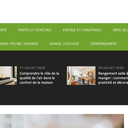
RITÉ
PORTES ET FENÊTRES
ENERGIE ET CHAUFFAGES
GROS OE
ARDIN, PISCINE, VERANDA
GARAGE, STOCKAGE
DÉMÉNAGEMENT
21 JUILLET 2026
20 JUILLET 2026
Comprendre le rôle de la
Rangement salle 
qualité de l’air dans le
manger : comment 
confort de la maison
praticité et décora