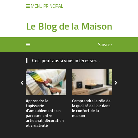
MENU PRINCIPAL
Le Blog de la Maison
Suivre :
Ceci peut aussi vous intéresser...
Apprendre la
Comprendre le rôle de
Rangement 
tapisserie
la qualité de l’air dans
manger : 
d’ameublement : un
le confort de la
allier prati
parcours entre
maison
décoration
artisanat, décoration
et créativité