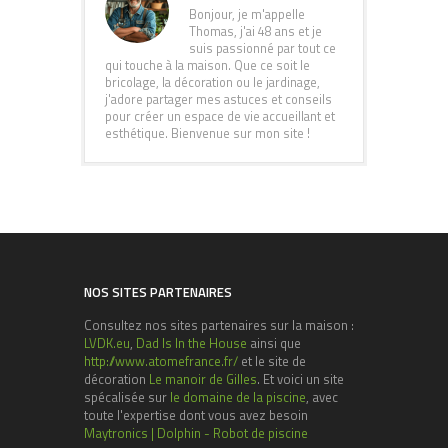
Bonjour, je m'appelle
Thomas, j'ai 48 ans et je
suis passionné par tout ce
qui touche à la maison. Que ce soit le
bricolage, la décoration ou le jardinage,
j'adore partager mes astuces et conseils
pour créer un espace de vie accueillant et
esthétique. Bienvenue sur mon site !
NOS SITES PARTENAIRES
Consultez nos sites partenaires sur la maison :
LVDK.eu
,
Dad Is In the House
ainsi que
http://www.atomefrance.fr/
et le site de
décoration
Le manoir de Gilles
. Et voici un site
spécalisée sur
le domaine de la piscine
, avec
toute l'expertise dont vous avez besoin
Maytronics | Dolphin - Robot de piscine