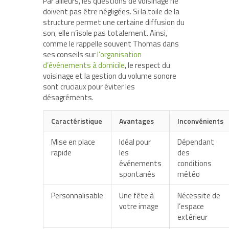
Par ailleurs, les questions de voisinage ne
doivent pas être négligées. Si la toile de la
structure permet une certaine diffusion du
son, elle n’isole pas totalement. Ainsi,
comme le rappelle souvent Thomas dans
ses conseils sur
l’organisation
d’événements à domicile
, le respect du
voisinage et la gestion du volume sonore
sont cruciaux pour éviter les
désagréments.
Caractéristique
Avantages
Inconvénients
Mise en place
Idéal pour
Dépendant
rapide
les
des
événements
conditions
spontanés
météo
Personnalisable
Une fête à
Nécessite de
votre image
l’espace
extérieur