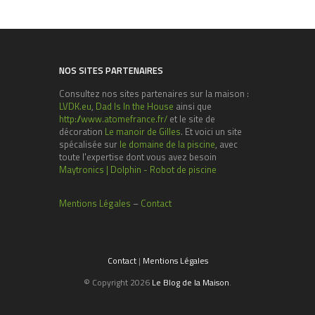
NOS SITES PARTENAIRES
Consultez nos sites partenaires sur la maison :
LVDK.eu
,
Dad Is In the House
ainsi que
http://www.atomefrance.fr/
et le site de
décoration
Le manoir de Gilles
. Et voici un site
spécalisée sur
le domaine de la piscine
, avec
toute l'expertise dont vous avez besoin
Maytronics | Dolphin - Robot de piscine
Mentions Légales
–
Contact
Contact
|
Mentions Légales
© Copyright 2026
Le Blog de la Maison
.