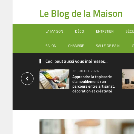
Le Blog de la Maison
LA MAISON
DÉCO
ENTRETIEN
SÉCU
SALON
CHAMBRE
SALLE DE BAIN
J
Ceci peut aussi vous intéresser...
26 JUILLET 2026
Apprendre la tapisserie
d’ameublement : un
parcours entre artisanat,
décoration et créativité