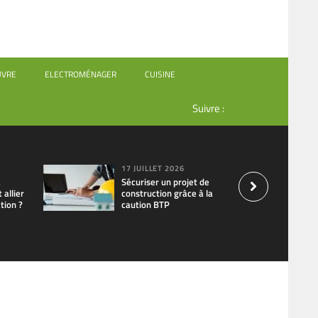
UVRE
ELECTROMÉNAGER
CUISINE
Suivre :
17 JUILLET 2026
à
Sécuriser un projet de
allier
construction grâce à la
tion ?
caution BTP