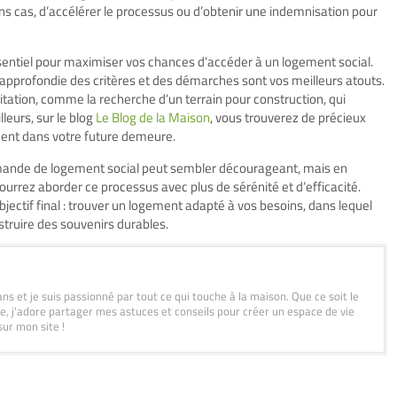
ns cas, d’accélérer le processus ou d’obtenir une indemnisation pour
sentiel pour maximiser vos chances d’accéder à un logement social.
approfondie des critères et des démarches sont vos meilleurs atouts.
itation, comme la recherche d’un terrain pour construction, qui
leurs, sur le blog
Le Blog de la Maison
, vous trouverez de précieux
ement dans votre future demeure.
emande de logement social peut sembler décourageant, mais en
pourrez aborder ce processus avec plus de sérénité et d’efficacité.
jectif final : trouver un logement adapté à vos besoins, dans lequel
struire des souvenirs durables.
ans et je suis passionné par tout ce qui touche à la maison. Que ce soit le
age, j'adore partager mes astuces et conseils pour créer un espace de vie
sur mon site !