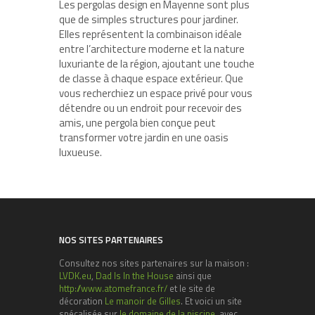
Les pergolas design en Mayenne sont plus
que de simples structures pour jardiner.
Elles représentent la combinaison idéale
entre l’architecture moderne et la nature
luxuriante de la région, ajoutant une touche
de classe à chaque espace extérieur. Que
vous recherchiez un espace privé pour vous
détendre ou un endroit pour recevoir des
amis, une pergola bien conçue peut
transformer votre jardin en une oasis
luxueuse.
NOS SITES PARTENAIRES
Consultez nos sites partenaires sur la maison :
LVDK.eu
,
Dad Is In the House
ainsi que
http://www.atomefrance.fr/
et le site de
décoration
Le manoir de Gilles
. Et voici un site
spécalisée sur
le domaine de la piscine
, avec