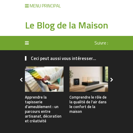
MENU PRINCIPAL
Le Blog de la Maison
Suivre :
Ceci peut aussi vous intéresser...
Apprendre la
Comprendre le rôle de
Rangement 
tapisserie
la qualité de l’air dans
manger : 
d’ameublement : un
le confort de la
allier prati
parcours entre
maison
décoration
artisanat, décoration
et créativité