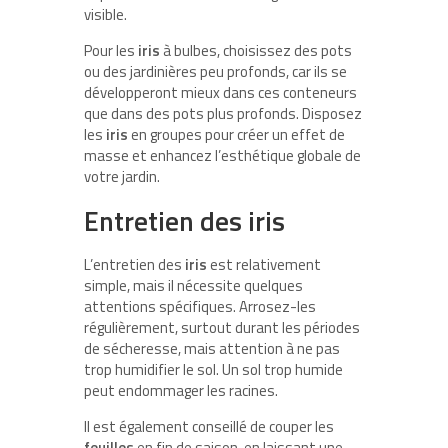
visible.
Pour les
iris
à bulbes, choisissez des pots
ou des jardinières peu profonds, car ils se
développeront mieux dans ces conteneurs
que dans des pots plus profonds. Disposez
les
iris
en groupes pour créer un effet de
masse et enhancez l’esthétique globale de
votre jardin.
Entretien des iris
L’entretien des
iris
est relativement
simple, mais il nécessite quelques
attentions spécifiques. Arrosez-les
régulièrement, surtout durant les périodes
de sécheresse, mais attention à ne pas
trop humidifier le sol. Un sol trop humide
peut endommager les racines.
Il est également conseillé de couper les
feuilles
en fin de saison, en laissant une