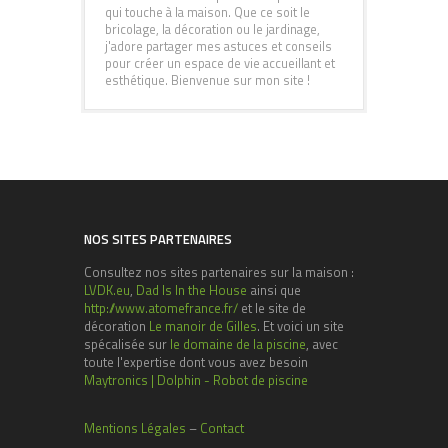
qui touche à la maison. Que ce soit le
bricolage, la décoration ou le jardinage,
j'adore partager mes astuces et conseils
pour créer un espace de vie accueillant et
esthétique. Bienvenue sur mon site !
NOS SITES PARTENAIRES
Consultez nos sites partenaires sur la maison :
LVDK.eu
,
Dad Is In the House
ainsi que
http://www.atomefrance.fr/
et le site de
décoration
Le manoir de Gilles
. Et voici un site
spécalisée sur
le domaine de la piscine
, avec
toute l'expertise dont vous avez besoin
Maytronics | Dolphin - Robot de piscine
Mentions Légales
–
Contact