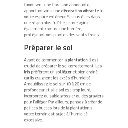
favorisent une floraison abondante,
apportant ainsi une
décoration vibrante
à
votre espace extérieur. Si vous êtes dans
une région plus fraîche, le mur agira
également comme une barrière,
protégeant vos plantes des vents froids.
Préparer le sol
Avant de commencer la
plantation
, il est
crucial de préparer le sol correctement. Les
iris
préfèrent un sol
léger
et bien drainé,
car ils craignent les excès d’humidité.
Ameublissez le sol sur 10 à 20 cm de
profondeur et si le sol est trop lourd,
incorporez du sable grossier ou des graviers
pour l’alléger. Par ailleurs, pensez à créer de
petites buttes lors de la plantation si
votre terrain est sujet à l’humidité
excessive.