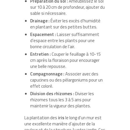
Préparation du sol :
Ameublissez le sol
sur 10 à 20 cm de profondeur, ajouter du
sable si nécessaire.
Drainage :
Éviter les excès d’humidité
en plantant sur des petites buttes.
Espacement :
Laisser suffisamment
d’espace entre les plants pour une
bonne circulation de l’air.
Entretien :
Couper le feuillage à 10-15
cm après la floraison pour encourager
une belle repousse.
Compagnonnage :
Associer avec des
capucines ou des pélargoniums pour un
effet coloré.
Division des rhizomes :
Diviser les
rhizomes tous les 3 à 5 ans pour
maintenir la vigueur des plantes.
La plantation des
iris
le long d’un mur est
une excellente manière d’ajouter de la
couleur et de la structure à votre jardin. Ces