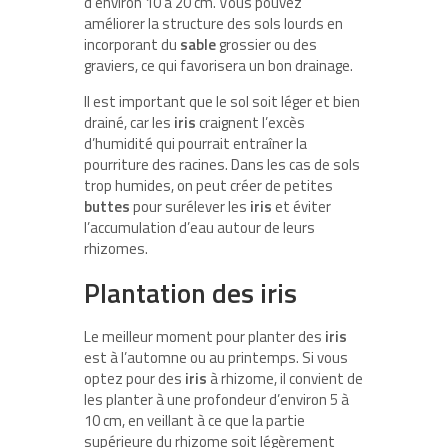
d’environ 10 à 20 cm. Vous pouvez
améliorer la structure des sols lourds en
incorporant du
sable
grossier ou des
graviers, ce qui favorisera un bon drainage.
Il est important que le sol soit léger et bien
drainé, car les
iris
craignent l’excès
d’humidité qui pourrait entraîner la
pourriture des racines. Dans les cas de sols
trop humides, on peut créer de petites
buttes
pour surélever les
iris
et éviter
l’accumulation d’eau autour de leurs
rhizomes.
Plantation des iris
Le meilleur moment pour planter des
iris
est à l’automne ou au printemps. Si vous
optez pour des
iris
à rhizome, il convient de
les planter à une profondeur d’environ 5 à
10 cm, en veillant à ce que la partie
supérieure du rhizome soit légèrement