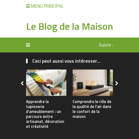
MENU PRINCIPAL
Le Blog de la Maison
Suivre :
Ceci peut aussi vous intéresser...
Apprendre la
Comprendre le rôle de
Rangement 
tapisserie
la qualité de l’air dans
manger : 
d’ameublement : un
le confort de la
allier prati
parcours entre
maison
décoration
artisanat, décoration
et créativité