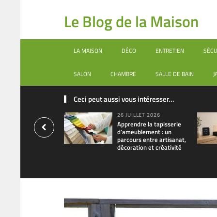
Le Blog de la Maison
LA MAISON
DÉCO
ENTRETIEN
SÉCU
SALON
CHAMBRE
SALLE DE BAIN
J
Ceci peut aussi vous intéresser...
26 JUILLET 2026
Apprendre la tapisserie
d’ameublement : un
parcours entre artisanat,
décoration et créativité