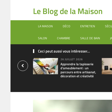
Le Blog de la Maison
LA MAISON
DÉCO
ENTRETIEN
SÉCU
SALON
CHAMBRE
SALLE DE BAIN
J
Ceci peut aussi vous intéresser...
26 JUILLET 2026
Apprendre la tapisserie
d’ameublement : un
parcours entre artisanat,
décoration et créativité