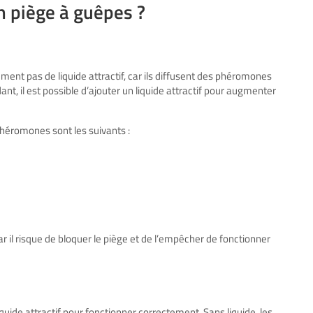
n piège à guêpes ?
nt pas de liquide attractif, car ils diffusent des phéromones
t, il est possible d’ajouter un liquide attractif pour augmenter
 phéromones sont les suivants :
car il risque de bloquer le piège et de l’empêcher de fonctionner
uide attractif pour fonctionner correctement. Sans liquide, les