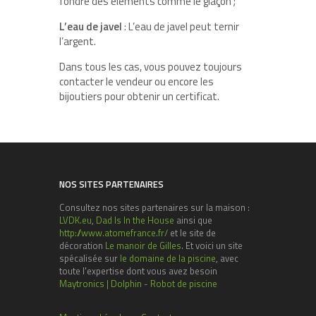
fondre des éléments comme le glaçon ;
L’eau de javel
: L’eau de javel peut ternir
l’argent.
Dans tous les cas, vous pouvez toujours
contacter le vendeur ou encore les
bijoutiers pour obtenir un certificat.
NOS SITES PARTENAIRES
Consultez nos sites partenaires sur la maison :
LVDK.eu
,
Dad Is In the House
ainsi que
http://www.atomefrance.fr/
et le site de
décoration
Le manoir de Gilles
. Et voici un site
spécalisée sur
le domaine de la piscine
, avec
toute l'expertise dont vous avez besoin
Maytronics | Dolphin - Robot de piscine