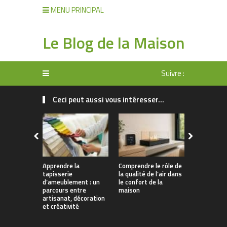
MENU PRINCIPAL
Le Blog de la Maison
Suivre :
Ceci peut aussi vous intéresser...
Apprendre la
Comprendre le rôle de
Rangement 
tapisserie
la qualité de l’air dans
manger : 
d’ameublement : un
le confort de la
allier prati
parcours entre
maison
décoration
artisanat, décoration
et créativité