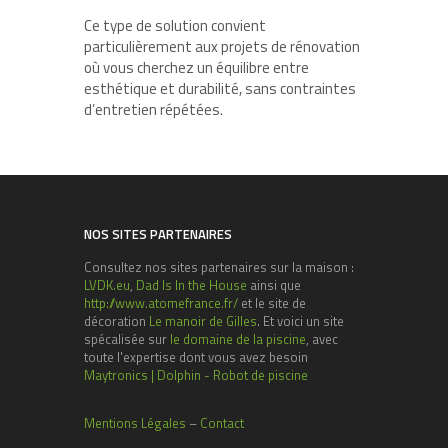
Ce type de solution convient
particulièrement aux projets de rénovation
où vous cherchez un équilibre entre
esthétique et durabilité, sans contraintes
d’entretien répétées.
NOS SITES PARTENAIRES
Consultez nos sites partenaires sur la maison :
LVDK.eu
,
Dad Is In the House
ainsi que
http://www.atomefrance.fr/
et le site de
décoration
Le manoir de Gilles
. Et voici un site
spécalisée sur
le domaine de la piscine
, avec
toute l'expertise dont vous avez besoin
Maytronics | Dolphin - Robot de piscine
Mentions Légales
–
Contact