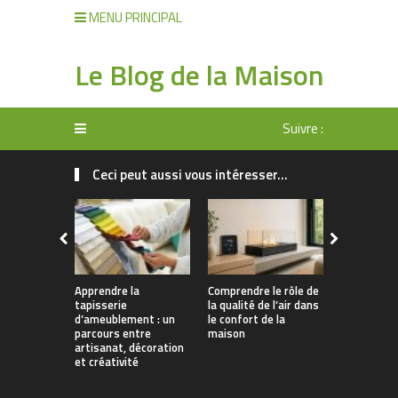
MENU PRINCIPAL
Le Blog de la Maison
Suivre :
Ceci peut aussi vous intéresser...
Apprendre la
Comprendre le rôle de
Rangement 
tapisserie
la qualité de l’air dans
manger : 
d’ameublement : un
le confort de la
allier prati
parcours entre
maison
décoration
artisanat, décoration
et créativité