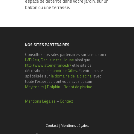
espace de détente dans votre jardin, sur un
balcon ou une terrasse.
NOS SITES PARTENAIRES
Consultez nos sites partenaires sur la maison :
LVDK.eu
,
Dad Is In the House
ainsi que
http://www.atomefrance.fr/
et le site de
décoration
Le manoir de Gilles
. Et voici un site
spécalisée sur
le domaine de la piscine
, avec
toute l'expertise dont vous avez besoin
Maytronics | Dolphin - Robot de piscine
Mentions Légales
–
Contact
Contact
|
Mentions Légales