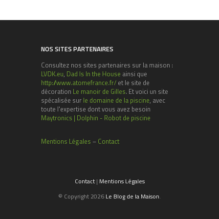
NOS SITES PARTENAIRES
Consultez nos sites partenaires sur la maison :
LVDK.eu
,
Dad Is In the House
ainsi que
http://www.atomefrance.fr/
et le site de
décoration
Le manoir de Gilles
. Et voici un site
spécalisée sur
le domaine de la piscine
, avec
toute l'expertise dont vous avez besoin
Maytronics | Dolphin - Robot de piscine
Mentions Légales
–
Contact
Contact
|
Mentions Légales
© Copyright 2026
Le Blog de la Maison
.