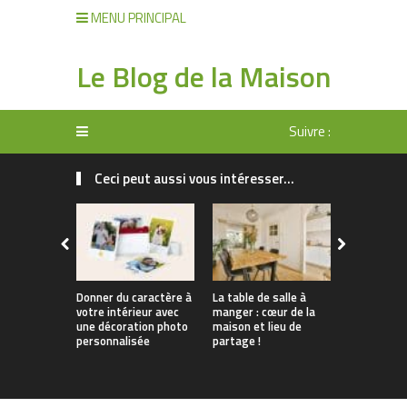
MENU PRINCIPAL
Le Blog de la Maison
Suivre :
Ceci peut aussi vous intéresser...
Donner du caractère à
La table de salle à
Tendances 
votre intérieur avec
manger : cœur de la
Comment
une décoration photo
maison et lieu de
personnali
personnalisée
partage !
apparteme
location s