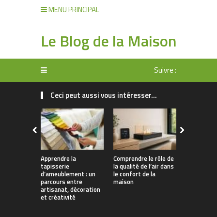
MENU PRINCIPAL
Le Blog de la Maison
Suivre :
Ceci peut aussi vous intéresser...
Apprendre la
Comprendre le rôle de
Rangement 
tapisserie
la qualité de l’air dans
manger : 
d’ameublement : un
le confort de la
allier prati
parcours entre
maison
décoration
artisanat, décoration
et créativité