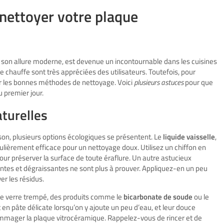
 nettoyer votre plaque
et son allure moderne, est devenue un incontournable dans les cuisines
 de chauffe sont très appréciées des utilisateurs. Toutefois, pour
pter les bonnes méthodes de nettoyage. Voici
plusieurs astuces
pour que
u premier jour.
aturelles
sson, plusieurs options écologiques se présentent. Le
liquide vaisselle
,
iculièrement efficace pour un nettoyage doux. Utilisez un chiffon en
r préserver la surface de toute éraflure. Un autre astucieux
antes et dégraissantes ne sont plus à prouver. Appliquez-en un peu
er les résidus.
r le verre trempé, des produits comme le
bicarbonate de soude
ou le
t en pâte délicate lorsqu’on y ajoute un peu d’eau, et leur douce
ommager la plaque vitrocéramique. Rappelez-vous de rincer et de