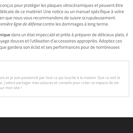
conçus pour protéger les plaques vitrocéramiques et peuvent être
 délicate de ce matériel. Une notice ou un manuel spécifique à votre
etien que nous vous recommandons de suivre scrupuleusement.
remière ligne de défense
contre les dommages à long terme.
amique
dans un état impeccabl et prête à préparer de délicieux plats, il
yage douces et l’utilisation d’accessoires appropriés. Adoptez ces
laque gardera son éclat et ses performances pour de nombreuses
ans et je suis passionné par tout ce qui touche à la maison. Que ce soit le
age, j'adore partager mes astuces et conseils pour créer un espace de vie
sur mon site !