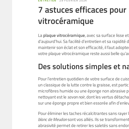
ENTRETIEN
29 FÉVRIER 2024
7 astuces efficaces pour
vitrocéramique
La
plaque vitrocéramique
, avec sa surface lisse 
d’aujourd’hui. Sa facilité d’entretien et sa rapidité
maintenir son éclat et son efficacité, il faut ado
votre plaque vitrocéramique reste aussi belle qu’a
Des solutions simples et n
Pour l’entretien quotidien de votre surface de cui
un classique de la lutte contre la graisse, est part
microfibres humide ou une éponge non abrasive pou
nettoyant est le
savon noir
, dont les vertus détach
sur une éponge propre et bien essorée afin d’enlev
Pour éliminer les taches récalcitrantes sans raye
blanc de Meudon
sont vos alliés. Ils se transformen
abrasivité permet de retirer les saletés sans end