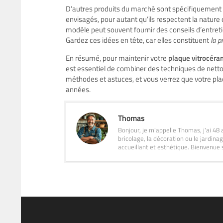
D’autres produits du marché sont spécifiquement 
envisagés, pour autant qu’ils respectent la nature
modèle peut souvent fournir des conseils d’entr
Gardez ces idées en tête, car elles constituent
la p
En résumé, pour maintenir votre
plaque vitrocér
est essentiel de combiner des techniques de netto
méthodes et astuces, et vous verrez que votre p
années.
Thomas
Bonjour, je m'appelle Thomas, j'ai 48 
bricolage, la décoration ou le jardin
accueillant et esthétique. Bienvenue 