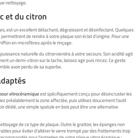
que nettoyage.
c et du citron
es, est un excellent détachant, dégraissant et désinfectant. Quelques
 permettront de rendre à votre plaque son éclat d’origine. Pour une
hiffon en microfibres après le rinçage.
la puissance naturelle du
citron
viendra à votre secours. Son acidité agit
ment un demi-citron sur la tache, laissez agir puis rincez. Ce geste
emble avoir perdu de sa superbe.
 adaptés
 pour vitrocéramique
est spécifiquement conçu pour désincruster les
iez préalablement la zone affectée, puis utilisez doucement l’outil
toir dédié, une simple spatule en bois peut être une alternative
.
nettoyage de ce type de plaque. Outre le grattoir, les éponges non
rables pour éviter d’altérer le verre trempé par des frottements trop
ls recommandés pour l’entretien de votre plaque vitrocéramique :