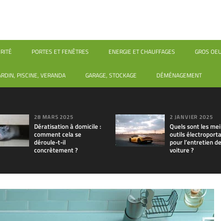
RITÉ
PORTES ET FENÊTRES
ENERGIE ET CHAUFFAGES
GROS OE
ARDIN, PISCINE, VERANDA
GARAGE, STOCKAGE
DÉMÉNAGEMENT
28 MARS 2025
2 JANVIER 2025
Dératisation à domicile :
Quels sont les mei
comment cela se
outils électroporta
déroule-t-il
pour l’entretien d
concrètement ?
voiture ?