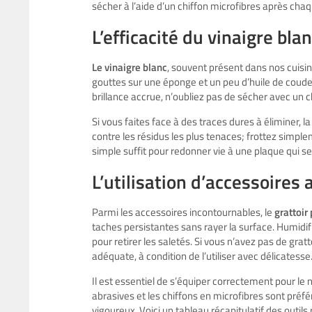
sécher à l’aide d’un chiffon microfibres après cha
L’efficacité du vinaigre blan
Le vinaigre blanc
, souvent présent dans nos cuisin
gouttes sur une éponge et un peu d’huile de coude
brillance accrue, n’oubliez pas de sécher avec un c
Si vous faites face à des traces dures à éliminer, 
contre les résidus les plus tenaces; frottez simple
simple suffit pour redonner vie à une plaque qui s
L’utilisation d’accessoires
Parmi les accessoires incontournables, le
grattoir
taches persistantes sans rayer la surface. Humidif
pour retirer les saletés. Si vous n’avez pas de grat
adéquate, à condition de l’utiliser avec délicatesse
Il est essentiel de s’équiper correctement pour le 
abrasives et les chiffons en microfibres sont préfé
vigoureux. Voici un tableau récapitulatif des outi