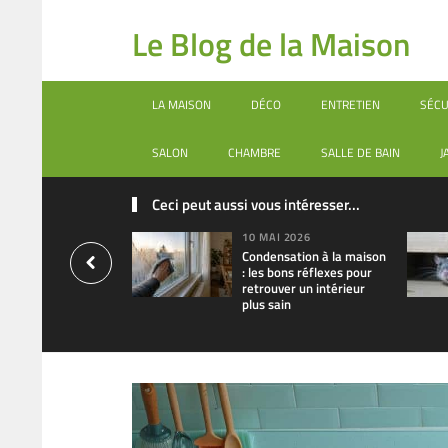
Le Blog de la Maison
LA MAISON
DÉCO
ENTRETIEN
SÉCU
SALON
CHAMBRE
SALLE DE BAIN
J
Ceci peut aussi vous intéresser...
10 MAI 2026
Condensation à la maison
: les bons réflexes pour
retrouver un intérieur
plus sain