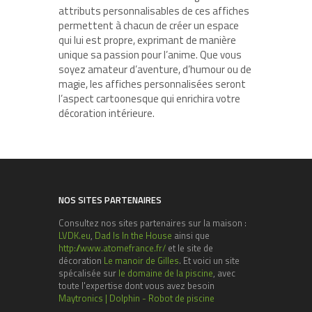
attributs personnalisables de ces affiches
permettent à chacun de créer un espace
qui lui est propre, exprimant de manière
unique sa passion pour l’anime. Que vous
soyez amateur d’aventure, d’humour ou de
magie, les affiches personnalisées seront
l’aspect cartoonesque qui enrichira votre
décoration intérieure.
NOS SITES PARTENAIRES
Consultez nos sites partenaires sur la maison :
LVDK.eu
,
Dad Is In the House
ainsi que
http://www.atomefrance.fr/
et le site de
décoration
Le manoir de Gilles
. Et voici un site
spécalisée sur
le domaine de la piscine
, avec
toute l'expertise dont vous avez besoin
Maytronics | Dolphin - Robot de piscine