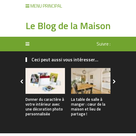
MENU PRINCIPAL
Le Blog de la Maison
Suivre :
Ceci peut aussi vous intéresser...
Donner du caractère à
La table de salle à
Tendances 
votre intérieur avec
manger : cœur de la
Comment
une décoration photo
maison et lieu de
personnali
personnalisée
partage !
apparteme
location s