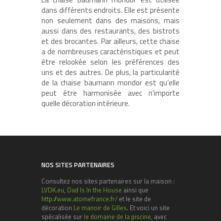
dans différents endroits. Elle est présente
non seulement dans des maisons, mais
aussi dans des restaurants, des bistrots
et des brocantes. Par ailleurs, cette chaise
a de nombreuses caractéristiques et peut
être relookée selon les préférences des
uns et des autres. De plus, la particularité
de la chaise baumann mondor est qu’elle
peut être harmonisée avec n’importe
quelle décoration intérieure.
NOS SITES PARTENAIRES
Consultez nos sites partenaires sur la maison :
LVDK.eu
,
Dad Is In the House
ainsi que
http://www.atomefrance.fr/
et le site de
décoration
Le manoir de Gilles
. Et voici un site
spécalisée sur
le domaine de la piscine
, avec