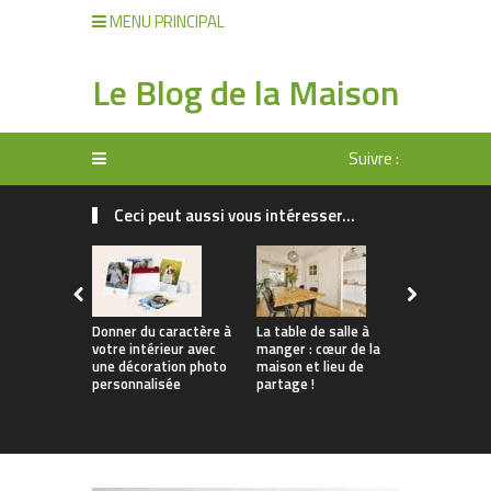
MENU PRINCIPAL
Le Blog de la Maison
Suivre :
Ceci peut aussi vous intéresser...
Donner du caractère à
La table de salle à
Tendances 
votre intérieur avec
manger : cœur de la
Comment
une décoration photo
maison et lieu de
personnali
personnalisée
partage !
apparteme
location s