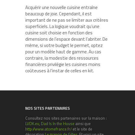
Acquérir une nouvelle cuisine entraîne
beaucoup de joie. Cependant, il est
important de ne pas se limiter aux critères
superficiels. La logique voudrait qu’une
cuisine soit choisie en fonction des
dimensions de l’espace devant l’abriter. De
même, si votre budget le permet, optez
pour un modèle haut de gamme. Au cas
contraire, la modestie des ressources
financières privilégie les cuisines moins
coûteuses à l’instar de celles en kit.
NOS SITES PARTENAIRES
Consultez nos sites partenaires sur la maison :
LVDK.eu
,
Dad Is In the House
ainsi que
http://www.atomefrance.fr/
et le site de
décoration
Le manoir de Gilles
. Et voici un site