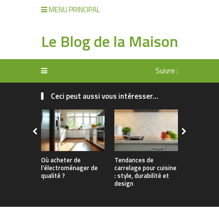
MENU PRINCIPAL
Le Blog de la Maison
Suivre :
Ceci peut aussi vous intéresser...
Où acheter de
Tendances de
Éclairage d
l’électroménager de
carrelage pour cuisine
les clés pou
qualité ?
: style, durabilité et
design et
design
fonctionna